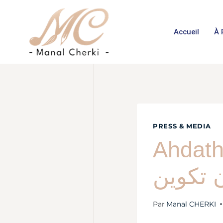
Accueil
À 
PRESS & MEDIA
Ahdath info : ان
 تكوين
Par
Manal CHERKI